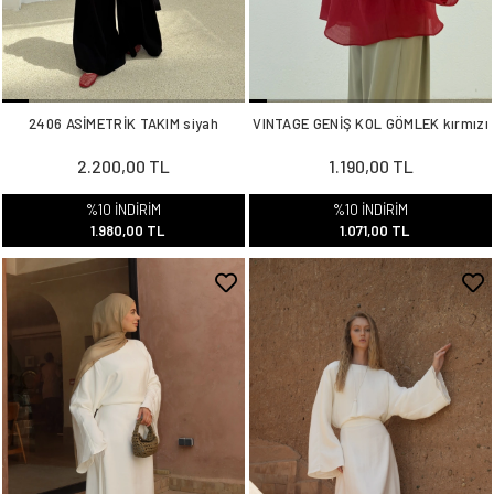
2406 ASİMETRİK TAKIM siyah
VINTAGE GENİŞ KOL GÖMLEK kırmızı
2.200,00 TL
1.190,00 TL
%10 İNDİRİM
%10 İNDİRİM
1.980,00 TL
1.071,00 TL