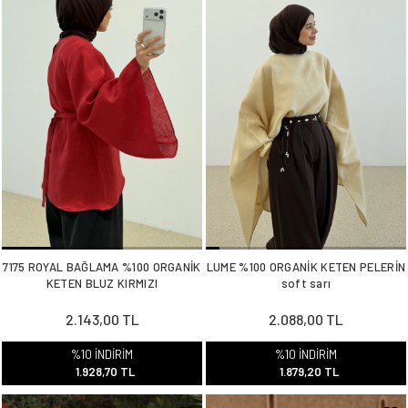
7175 ROYAL BAĞLAMA %100 ORGANİK
LUME %100 ORGANİK KETEN PELERİN
KETEN BLUZ KIRMIZI
soft sarı
2.143,00 TL
2.088,00 TL
%10 İNDİRİM
%10 İNDİRİM
1.928,70 TL
1.879,20 TL