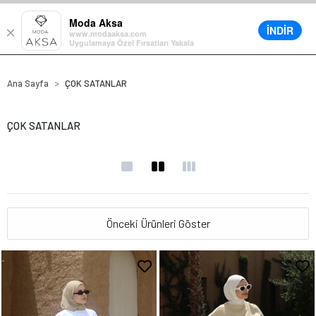
• %30’a varan büyük yaz indirimi
Moda Aksa
İNDİR
×
0
www.modaaksa.com
Uygulamaya Özel Fırsatları Yakala
Ana Sayfa
ÇOK SATANLAR
ÇOK SATANLAR
Önceki Ürünleri Göster