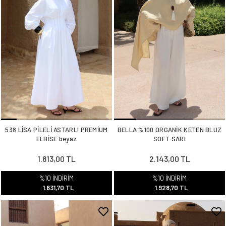
538 LİSA PİLELİ ASTARLI PREMİUM
BELLA %100 ORGANİK KETEN BLUZ
ELBİSE beyaz
SOFT SARI
1.813,00 TL
2.143,00 TL
%10 İNDİRİM
%10 İNDİRİM
1.631,70 TL
1.928,70 TL