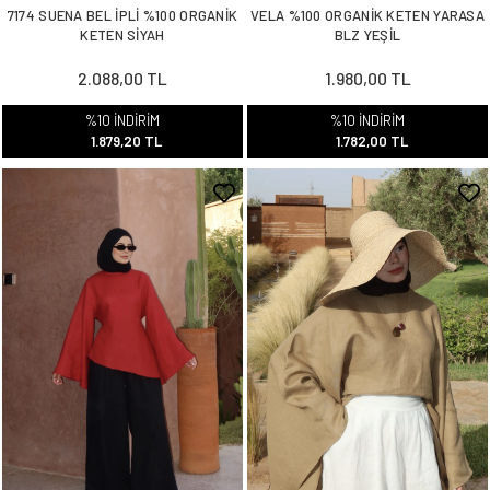
7174 SUENA BEL İPLİ %100 ORGANİK
VELA %100 ORGANİK KETEN YARASA
KETEN SİYAH
BLZ YEŞİL
2.088,00 TL
1.980,00 TL
%10 İNDİRİM
%10 İNDİRİM
1.879,20 TL
1.782,00 TL