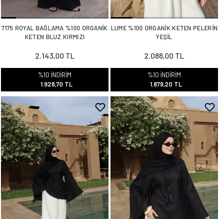
7175 ROYAL BAĞLAMA %100 ORGANİK
LUME %100 ORGANİK KETEN PELERİN
KETEN BLUZ KIRMIZI
YEŞİL
2.143,00 TL
2.088,00 TL
%10 İNDİRİM
%10 İNDİRİM
1.928,70 TL
1.879,20 TL