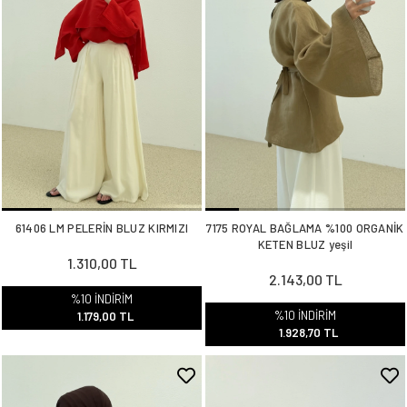
61406 LM PELERİN BLUZ KIRMIZI
7175 ROYAL BAĞLAMA %100 ORGANİK
KETEN BLUZ yeşil
1.310,00 TL
2.143,00 TL
%10 İNDİRİM
%10 İNDİRİM
1.179,00 TL
1.928,70 TL