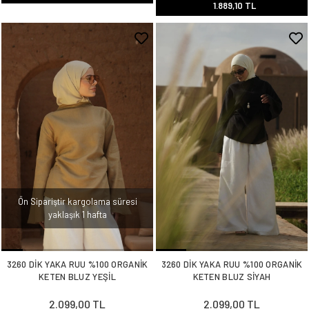
1.889,10 TL
Ön Sipariştir kargolama süresi
yaklaşık 1 hafta
3260 DİK YAKA RUU %100 ORGANİK
3260 DİK YAKA RUU %100 ORGANİK
KETEN BLUZ YEŞİL
KETEN BLUZ SİYAH
2.099,00 TL
2.099,00 TL