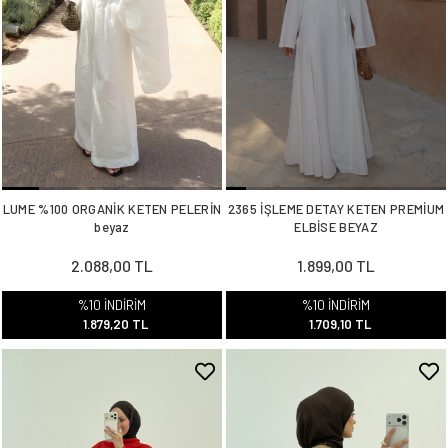
LUME %100 ORGANİK KETEN PELERİN
2365 İŞLEME DETAY KETEN PREMİUM
beyaz
ELBİSE BEYAZ
2.088,00 TL
1.899,00 TL
%10 İNDİRİM
%10 İNDİRİM
1.879,20 TL
1.709,10 TL