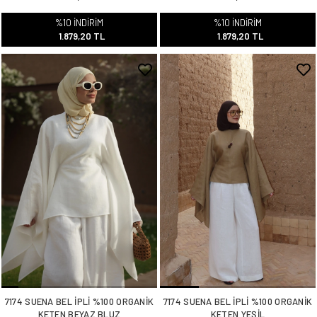
%10 İNDİRİM
%10 İNDİRİM
1.879,20 TL
1.879,20 TL
7174 SUENA BEL İPLİ %100 ORGANİK
7174 SUENA BEL İPLİ %100 ORGANİK
KETEN BEYAZ BLUZ
KETEN YEŞİL