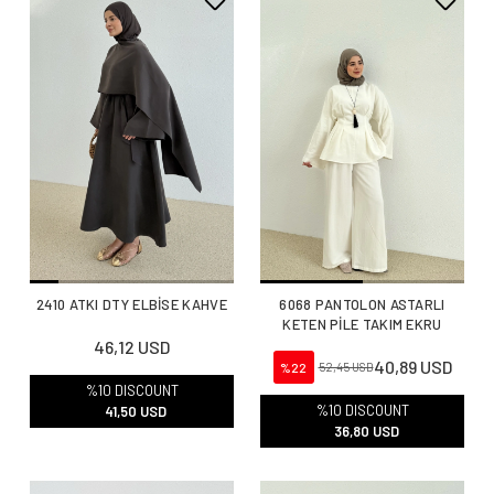
2410 ATKI DTY ELBİSE KAHVE
6068 PANTOLON ASTARLI
KETEN PİLE TAKIM EKRU
46,12 USD
40,89 USD
%22
52,45 USD
%10 DISCOUNT
%10 DISCOUNT
41,50 USD
36,80 USD