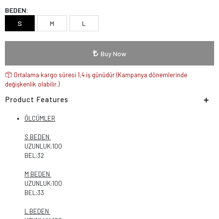
BEDEN:
S
M
L
Buy Now
Ortalama kargo süresi 1,4 iş günüdür (Kampanya dönemlerinde
değişkenlik olabilir.)
Product Features
ÖLCÜMLER
S BEDEN
UZUNLUK:100
BEL:32
M BEDEN
UZUNLUK:100
BEL:33
L BEDEN