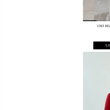
2363 BE
%10