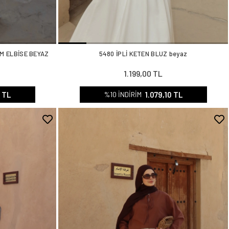
M ELBİSE BEYAZ
5480 İPLİ KETEN BLUZ beyaz
1.199,00 TL
0 TL
1.079,10 TL
%10 İNDİRİM