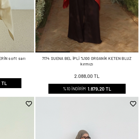
RİN soft sarı
7174 SUENA BEL İPLİ %100 ORGANİK KETEN BLUZ
kırmızı
2.088,00 TL
0 TL
1.879,20 TL
%10 İNDİRİM