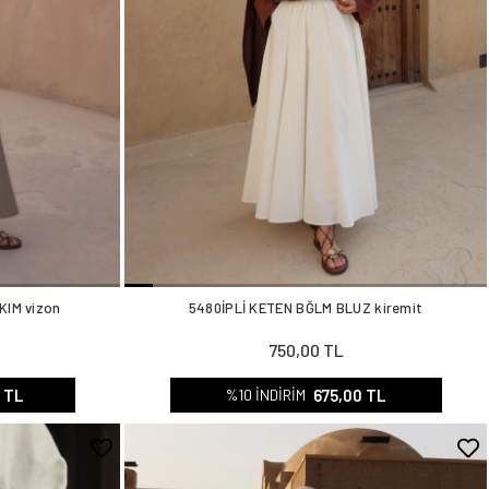
KIM vizon
5480İPLİ KETEN BĞLM BLUZ kiremit
750,00 TL
0 TL
675,00 TL
%10 İNDİRİM