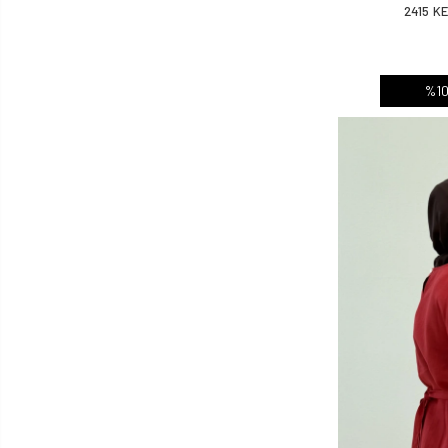
2415 K
%10