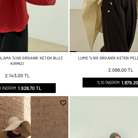
ĞLAMA %100 ORGANİK KETEN BLUZ
LUME %100 ORGANİK KETEN PELE
KIRMIZI
2.088,00 TL
2.143,00 TL
1.879,2
%10 İNDİRİM
1.928,70 TL
 İNDİRİM