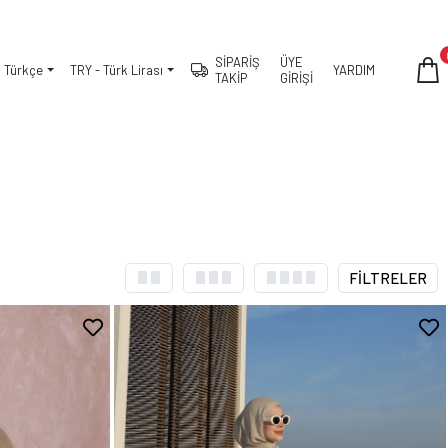
SİPARİŞ
ÜYE
Türkçe
TRY - Türk Lirası
YARDIM
TAKİP
GİRİŞİ
FİLTRELER