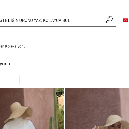
• Hafta içi verilen siparişler aynı gün kargoda
en Koleksiyonu
iyonu