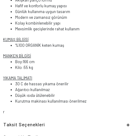
Akışkan panço formu
Hafif ve konforlu kumaş yapısı
Günlük kullanıma uygun tasarım
Modern ve zamansız görünüm
Kolay kombinlenebilir yapı
Mevsimlik gecişlerinde rahat kullanım
KUMAŞ BİLGİSİ
%100 ORGANİK keten kumaş
MANKEN BİLGİSİ
Boy:166 cm
Kilo :55 kg
YIKAMA TALİMATI
30 C de hassas yıkama önerilir
Ağarıtıcı kullanılmaz
Düşük ısıda ütülenebilir
Kurutma makinası kullanılması önerilmez
r
Taksit Seçenekleri