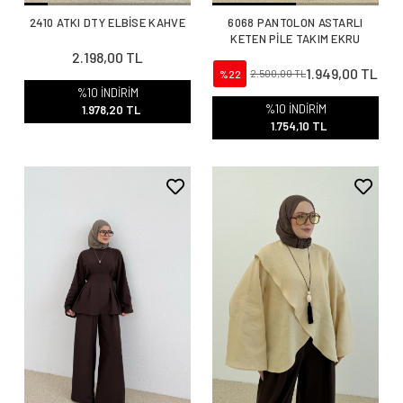
2410 ATKI DTY ELBİSE KAHVE
6068 PANTOLON ASTARLI
KETEN PİLE TAKIM EKRU
2.198,00 TL
1.949,00 TL
%22
2.500,00 TL
%10 İNDİRİM
%10 İNDİRİM
1.978,20 TL
1.754,10 TL