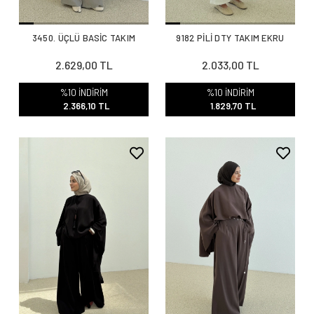
3450. ÜÇLÜ BASİC TAKIM
9182 PİLİ DTY TAKIM EKRU
2.629,00 TL
2.033,00 TL
%10 İNDİRİM
%10 İNDİRİM
2.366,10 TL
1.829,70 TL