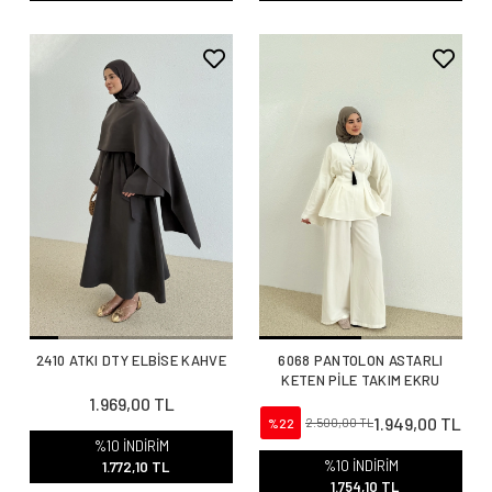
2410 ATKI DTY ELBİSE KAHVE
6068 PANTOLON ASTARLI
KETEN PİLE TAKIM EKRU
1.969,00 TL
1.949,00 TL
%22
2.500,00 TL
%10 İNDİRİM
%10 İNDİRİM
1.772,10 TL
1.754,10 TL