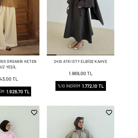
%100 ORGANİK KETEN
2410 ATKI DTY ELBİSE KAHVE
UZ YEŞİL
1.969,00 TL
143,00 TL
1.772,10 TL
%10 İNDİRİM
1.928,70 TL
RİM