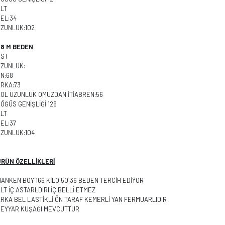
ALT
EL:34
UZUNLUK:102
38 M BEDEN
ÜST
UZUNLUK:
N:68
ARKA:73
KOL UZUNLUK OMUZDAN İTİABREN:56
ÖĞÜS GENİŞLİĞİ:126
ALT
EL:37
UZUNLUK:104
ÜRÜN ÖZELLİKLERİ
ANKEN BOY 166 KİLO 50 36 BEDEN TERCİH EDİYOR
LT İÇ ASTARLDIRI İÇ BELLİ ETMEZ
RKA BEL LASTİKLİ ÖN TARAF KEMERLİ YAN FERMUARLIDIR
SEYYAR KUŞAĞI MEVCUTTUR