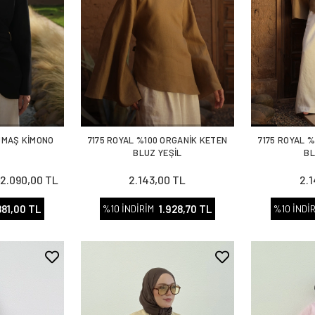
UMAŞ KİMONO
7175 ROYAL %100 ORGANİK KETEN
7175 ROYAL 
T
BLUZ YEŞİL
BL
2.090,00 TL
2.143,00 TL
2.
L
881,00 TL
1.928,70 TL
%10 İNDİRİM
%10 İNDİ