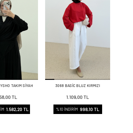
OYSHO TAKIM SİYAH
3068 BASİC BLUZ KIRMIZI
758,00 TL
1.109,00 TL
1.582,20 TL
998,10 TL
RİM
%10 İNDİRİM