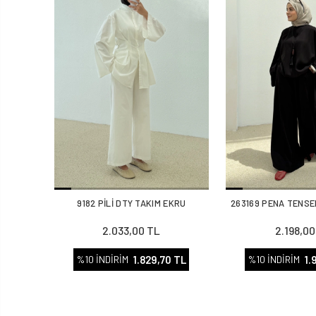
9182 PİLİ DTY TAKIM EKRU
263169 PENA TENSE
2.033,00 TL
2.198,00
1.829,70 TL
1.
%10 İNDİRİM
%10 İNDİRİM