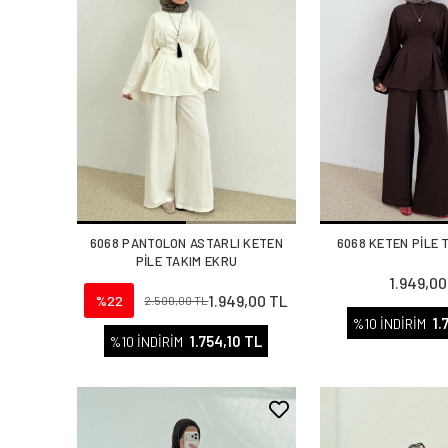
6068 PANTOLON ASTARLI KETEN
6068 KETEN PİLE 
PİLE TAKIM EKRU
1.949,00
1.949,00 TL
%22
2.500,00 TL
1.
%10 İNDİRİM
1.754,10 TL
%10 İNDİRİM