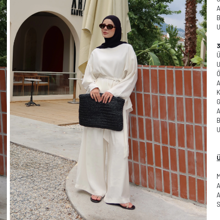
B
Ö
G
B
M
A
A