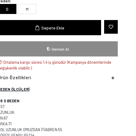
Beden:
S
M
Sepete Ekle
Hemen Al
Ortalama kargo süresi 1,4 iş günüdür (Kampanya dönemlerinde
eğişkenlik olabilir.)
Ürün Özellikleri
BEDEN ÖLCÜLERİ
36 S BEDEN
ÜST
UZUNLUK:
N:67
RKA:71
KOL UZUNLUK OMUZDAN İTİABREN:55
ÖĞÜS GENİŞLİĞİ:124