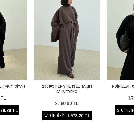
L TAKIM SİYAH
263169 PENA TENSEL TAKIM
NOİR ELAN 
KAHVERENGİ
 TL
1.
2.198,00 TL
978,20 TL
%10 İNDİ
1.978,20 TL
%10 İNDİRİM