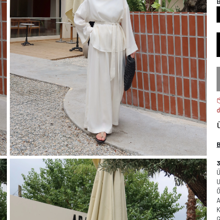
d
Ö
A
G