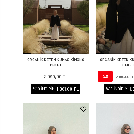
ORGANİK KETEN KUMAŞ KİMONO
ORGANİK KETEN K
CEKET
CEKE
2.090,00 TL
%5
2.190,00 T
1.881,00 TL
1.
%10 İNDİRİM
%10 İNDİRİM