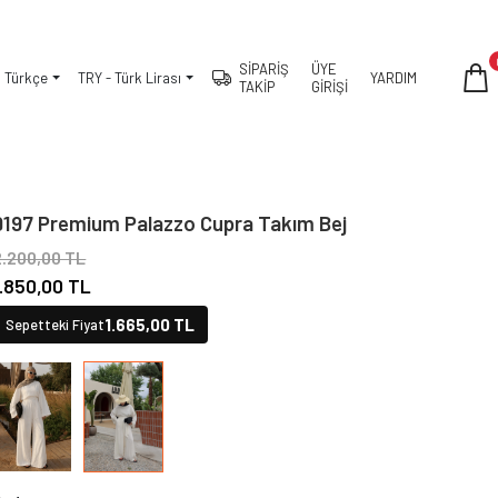
SİPARİŞ
ÜYE
Türkçe
TRY - Türk Lirası
YARDIM
TAKİP
GİRİŞİ
9197 Premium Palazzo Cupra Takım Bej
2.200,00 TL
1.850,00 TL
1.665,00 TL
Sepetteki Fiyat