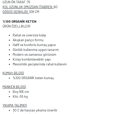
UZUN ÖN TARAF :75
KOL UZUNLUK OMUZDAN İTİABREN :
60
GÖĞÜS GENİŞLİĞİ :
108 CM
%100 ORGANİK KETEN
ÜRÜN ÖZELLİKLERİ
Rahat ve oversize kalıp
Akışkan panço formu
Hafif ve konforlu kumaş yapısı
Günlük kullanıma uygun tasarım
Modern ve zamansız görünüm
Kolay kombinlenebilir yapı
Mevsimlik gecişlerinde rahat kullanım
KUMAŞ BİLGİSİ
%100 ORGANİK keten kumaş
MANKEN BİLGİSİ
Boy:166 cm
Kilo :55 kg
YIKAMA TALİMATI
30 C de hassas yıkama önerilir