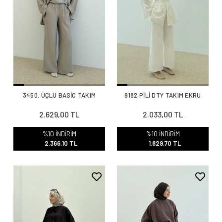
3450. ÜÇLÜ BASİC TAKIM
9182 PİLİ DTY TAKIM EKRU
2.629,00 TL
2.033,00 TL
%10 İNDİRİM
%10 İNDİRİM
2.366,10 TL
1.829,70 TL